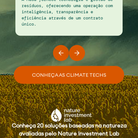
resíduos, oferecendo uma operação com
inteligência, transparência e
A G
eficiência através de um contrato
cli
único.
agr
CONHEÇA AS CLIMATE TECHS
Conheça 20 soluções baseadas na natureza
avaliadas pelo Nature Investment Lab