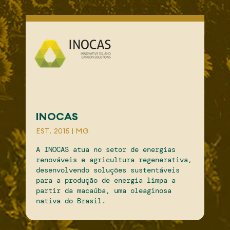
INOCAS
Ra
EST. 2015 | MG
Ltd
A INOCAS atua no setor de energias
EST.
renováveis e agricultura regenerativa,
desenvolvendo soluções sustentáveis
A R
para a produção de energia limpa a
dem
partir da macaúba, uma oleaginosa
fin
nativa do Brasil.
deg